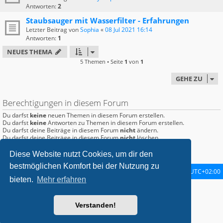
Antworten:
2
Staubsauger mit Wasserfilter - Erfahrungen
Letzter Beitrag von
Sophia
«
08 Jul 2021 16:14
Antworten:
1
NEUES THEMA
5 Themen • Seite
1
von
1
GEHE ZU
Berechtigungen in diesem Forum
Du darfst
keine
neuen Themen in diesem Forum erstellen.
Du darfst
keine
Antworten zu Themen in diesem Forum erstellen.
Du darfst deine Beiträge in diesem Forum
nicht
ändern.
Du darfst deine Beiträge in diesem Forum
nicht
löschen.
Du darfst
keine
Dateianhänge in diesem Forum erstellen.
Diese Website nutzt Cookies, um dir den
bestmöglichen Komfort bei der Nutzung zu
Startseite
Foren-Übersicht
Alle Zeiten sind
UTC+02:00
bieten.
Mehr erfahren
metrolike style by
Eric Seguin
Updated for phpBB3.2 by
Ian Bradley
Powered by
phpBB
® Forum Software © phpBB Limited
Verstanden!
Deutsche Übersetzung durch
phpBB.de
Datenschutz
|
Nutzungsbedingungen