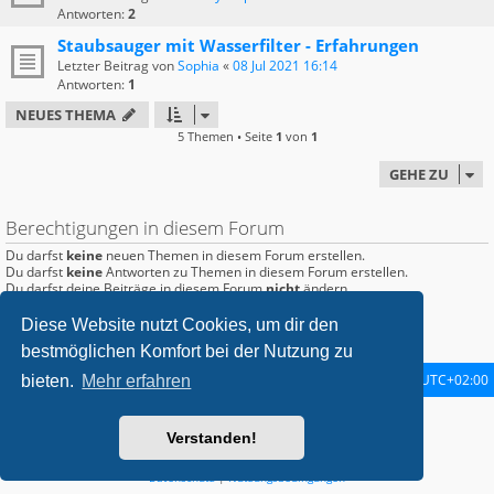
Antworten:
2
Staubsauger mit Wasserfilter - Erfahrungen
Letzter Beitrag von
Sophia
«
08 Jul 2021 16:14
Antworten:
1
NEUES THEMA
5 Themen • Seite
1
von
1
GEHE ZU
Berechtigungen in diesem Forum
Du darfst
keine
neuen Themen in diesem Forum erstellen.
Du darfst
keine
Antworten zu Themen in diesem Forum erstellen.
Du darfst deine Beiträge in diesem Forum
nicht
ändern.
Du darfst deine Beiträge in diesem Forum
nicht
löschen.
Du darfst
keine
Dateianhänge in diesem Forum erstellen.
Diese Website nutzt Cookies, um dir den
bestmöglichen Komfort bei der Nutzung zu
Startseite
Foren-Übersicht
Alle Zeiten sind
UTC+02:00
bieten.
Mehr erfahren
metrolike style by
Eric Seguin
Updated for phpBB3.2 by
Ian Bradley
Verstanden!
Powered by
phpBB
® Forum Software © phpBB Limited
Deutsche Übersetzung durch
phpBB.de
Datenschutz
|
Nutzungsbedingungen