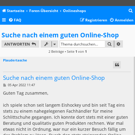
Startseite
Foren-Übersicht
Onlineshops
FAQ
Registrieren
Anmelden
c
Suche nach einem guten Online-Shop
SUCHE
ERWEIT
ANTWORTEN
2 Beiträge • Seite
1
von
1
Plaudertasche
Suche nach einem guten Online-Shop
B
05 Apr 2022 11:47
e
i
Guten Tag zusammen,
t
r
a
ich spiele schon seit langem Eishockey und bin seit Tag eins
g
stets zu einem nahegelegenen Fachhändler für meine
Schlittschuhe gegangen. Ich konnte dort stets mit einer guten
Beratung und qualitativ guten Produkten rechnen. War mal
etwas nicht in Ordnung, war nur ein kurzer Besuch fällig um