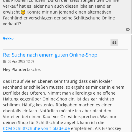
das Problem zu lösen. Durch den stets steigernden Online
Verkauf hat es leider nun auch diesen lokalen Händler
erwischt
Könnte mir nun jemand einen alternativen
Fachhändler vorschlagen der seine Schlittschuhe Online
verkauft?
Gekko
Re: Suche nach einem guten Online-Shop
B
05 Apr 2022 12:09
e
i
Hey Plaudertasche,
t
r
a
das ist auf vielen Ebenen sehr traurig dass dein lokaler
g
Fachhändler schließen musste, so ergeht es mir der in einem
Dorf lebt des Öfteren. Nimmt man allerdings eine offene
Haltung gegenüber Online-Shop ein, ist das gar nicht so
schlimm. Häufig kostenlos Rückgaben machen es einen
ebenfalls einfach. Natürlich möchte ich aber nicht den
Vorteilen bei einem Kauf vor Ort widersprechen. Was nun
deinen Shop für Schlittschuhe angeht, kann ich die
CCM Schlittschuhe von t-blade.de
empfehlen. Als Eishockey