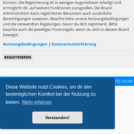
können. Die Registrierung ist in wenigen Augenblicken erledigt und
ermöglicht dir, auf weitere Funktionen zuzugreifen. Die Board-
Administration kann registrierten Benutzern auch zusätzliche
Berechtigungen zuweisen. Beachte bitte unsere Nutzungsbedingungen
und die verwandten Regelungen, bevor du dich registrierst. Bitte
beachte auch die jeweiligen Forenregeln, wenn du dich in diesem Board
bewegst.
Nutzungsbedingungen
|
Datenschutzerklärung
REGISTRIEREN
Startseite
Foren-Übersicht
Alle Zeiten sind
UTC+02:00
Diese Website nutzt Cookies, um dir den
metrolike style by
Eric Seguin
Updated for phpBB3.2 by
Ian Bradley
bestmöglichen Komfort bei der Nutzung zu
Powered by
phpBB
® Forum Software © phpBB Limited
bieten.
Mehr erfahren
Deutsche Übersetzung durch
phpBB.de
Datenschutz
|
Nutzungsbedingungen
Verstanden!