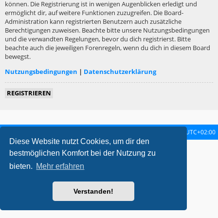
können. Die Registrierung ist in wenigen Augenblicken erledigt und
ermöglicht dir, auf weitere Funktionen zuzugreifen. Die Board-
Administration kann registrierten Benutzern auch zusätzliche
Berechtigungen zuweisen. Beachte bitte unsere Nutzungsbedingungen
und die verwandten Regelungen, bevor du dich registrierst. Bitte
beachte auch die jeweiligen Forenregeln, wenn du dich in diesem Board
bewegst.
Nutzungsbedingungen
|
Datenschutzerklärung
REGISTRIEREN
Startseite
Foren-Übersicht
Alle Zeiten sind
UTC+02:00
Diese Website nutzt Cookies, um dir den
metrolike style by
Eric Seguin
Updated for phpBB3.2 by
Ian Bradley
bestmöglichen Komfort bei der Nutzung zu
Powered by
phpBB
® Forum Software © phpBB Limited
bieten.
Mehr erfahren
Deutsche Übersetzung durch
phpBB.de
Datenschutz
|
Nutzungsbedingungen
Verstanden!