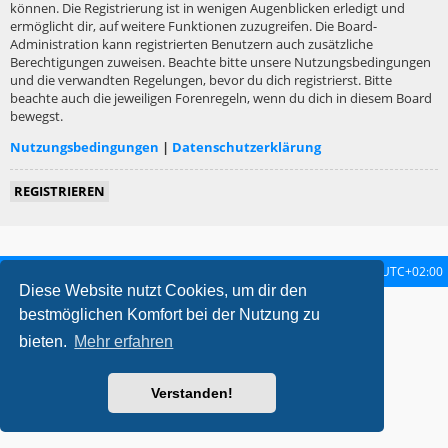
können. Die Registrierung ist in wenigen Augenblicken erledigt und
ermöglicht dir, auf weitere Funktionen zuzugreifen. Die Board-
Administration kann registrierten Benutzern auch zusätzliche
Berechtigungen zuweisen. Beachte bitte unsere Nutzungsbedingungen
und die verwandten Regelungen, bevor du dich registrierst. Bitte
beachte auch die jeweiligen Forenregeln, wenn du dich in diesem Board
bewegst.
Nutzungsbedingungen
|
Datenschutzerklärung
REGISTRIEREN
Startseite
Foren-Übersicht
Alle Zeiten sind
UTC+02:00
Diese Website nutzt Cookies, um dir den
metrolike style by
Eric Seguin
Updated for phpBB3.2 by
Ian Bradley
bestmöglichen Komfort bei der Nutzung zu
Powered by
phpBB
® Forum Software © phpBB Limited
bieten.
Mehr erfahren
Deutsche Übersetzung durch
phpBB.de
Datenschutz
|
Nutzungsbedingungen
Verstanden!