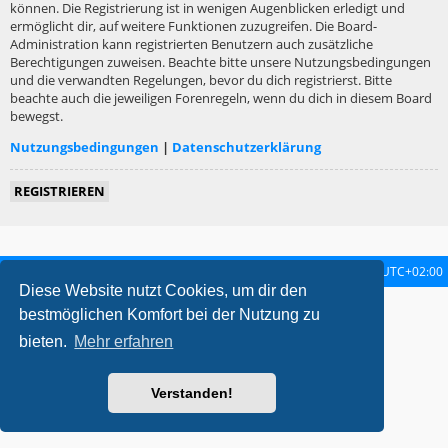
können. Die Registrierung ist in wenigen Augenblicken erledigt und
ermöglicht dir, auf weitere Funktionen zuzugreifen. Die Board-
Administration kann registrierten Benutzern auch zusätzliche
Berechtigungen zuweisen. Beachte bitte unsere Nutzungsbedingungen
und die verwandten Regelungen, bevor du dich registrierst. Bitte
beachte auch die jeweiligen Forenregeln, wenn du dich in diesem Board
bewegst.
Nutzungsbedingungen
|
Datenschutzerklärung
REGISTRIEREN
Startseite
Foren-Übersicht
Alle Zeiten sind
UTC+02:00
Diese Website nutzt Cookies, um dir den
metrolike style by
Eric Seguin
Updated for phpBB3.2 by
Ian Bradley
bestmöglichen Komfort bei der Nutzung zu
Powered by
phpBB
® Forum Software © phpBB Limited
bieten.
Mehr erfahren
Deutsche Übersetzung durch
phpBB.de
Datenschutz
|
Nutzungsbedingungen
Verstanden!