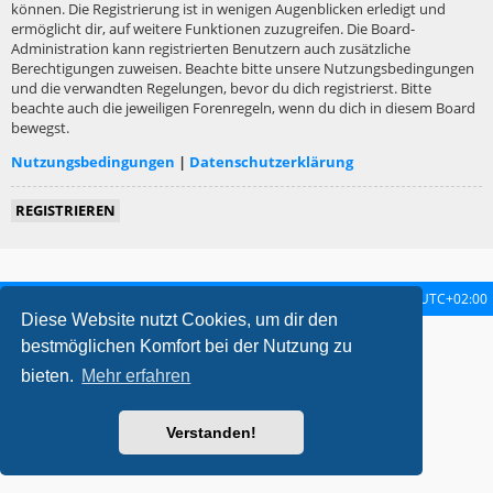
können. Die Registrierung ist in wenigen Augenblicken erledigt und
ermöglicht dir, auf weitere Funktionen zuzugreifen. Die Board-
Administration kann registrierten Benutzern auch zusätzliche
Berechtigungen zuweisen. Beachte bitte unsere Nutzungsbedingungen
und die verwandten Regelungen, bevor du dich registrierst. Bitte
beachte auch die jeweiligen Forenregeln, wenn du dich in diesem Board
bewegst.
Nutzungsbedingungen
|
Datenschutzerklärung
REGISTRIEREN
Startseite
Foren-Übersicht
Alle Zeiten sind
UTC+02:00
Diese Website nutzt Cookies, um dir den
metrolike style by
Eric Seguin
Updated for phpBB3.2 by
Ian Bradley
bestmöglichen Komfort bei der Nutzung zu
Powered by
phpBB
® Forum Software © phpBB Limited
bieten.
Mehr erfahren
Deutsche Übersetzung durch
phpBB.de
Datenschutz
|
Nutzungsbedingungen
Verstanden!