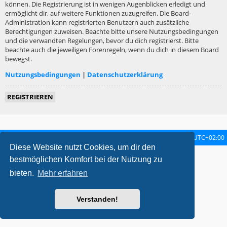
können. Die Registrierung ist in wenigen Augenblicken erledigt und
ermöglicht dir, auf weitere Funktionen zuzugreifen. Die Board-
Administration kann registrierten Benutzern auch zusätzliche
Berechtigungen zuweisen. Beachte bitte unsere Nutzungsbedingungen
und die verwandten Regelungen, bevor du dich registrierst. Bitte
beachte auch die jeweiligen Forenregeln, wenn du dich in diesem Board
bewegst.
Nutzungsbedingungen
|
Datenschutzerklärung
REGISTRIEREN
Startseite
Foren-Übersicht
Alle Zeiten sind
UTC+02:00
Diese Website nutzt Cookies, um dir den
metrolike style by
Eric Seguin
Updated for phpBB3.2 by
Ian Bradley
bestmöglichen Komfort bei der Nutzung zu
Powered by
phpBB
® Forum Software © phpBB Limited
bieten.
Mehr erfahren
Deutsche Übersetzung durch
phpBB.de
Datenschutz
|
Nutzungsbedingungen
Verstanden!