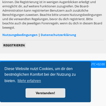
können. Die Registrierung ist in wenigen Augenblicken erledigt und
ermöglicht dir, auf weitere Funktionen zuzugreifen. Die Board-
Administration kann registrierten Benutzern auch zusätzliche
Berechtigungen zuweisen. Beachte bitte unsere Nutzungsbedingungen
und die verwandten Regelungen, bevor du dich registrierst. Bitte
beachte auch die jeweiligen Forenregeln, wenn du dich in diesem Board
bewegst.
Nutzungsbedingungen
|
Datenschutzerklärung
REGISTRIEREN
Startseite
Foren-Übersicht
Alle Zeiten sind
UTC+02:00
Diese Website nutzt Cookies, um dir den
metrolike style by
Eric Seguin
Updated for phpBB3.2 by
Ian Bradley
bestmöglichen Komfort bei der Nutzung zu
Powered by
phpBB
® Forum Software © phpBB Limited
bieten.
Mehr erfahren
Deutsche Übersetzung durch
phpBB.de
Datenschutz
|
Nutzungsbedingungen
Verstanden!