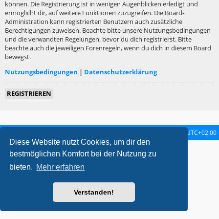
können. Die Registrierung ist in wenigen Augenblicken erledigt und
ermöglicht dir, auf weitere Funktionen zuzugreifen. Die Board-
Administration kann registrierten Benutzern auch zusätzliche
Berechtigungen zuweisen. Beachte bitte unsere Nutzungsbedingungen
und die verwandten Regelungen, bevor du dich registrierst. Bitte
beachte auch die jeweiligen Forenregeln, wenn du dich in diesem Board
bewegst.
Nutzungsbedingungen
|
Datenschutzerklärung
REGISTRIEREN
Startseite
Foren-Übersicht
Alle Zeiten sind
UTC+02:00
Diese Website nutzt Cookies, um dir den
metrolike style by
Eric Seguin
Updated for phpBB3.2 by
Ian Bradley
bestmöglichen Komfort bei der Nutzung zu
Powered by
phpBB
® Forum Software © phpBB Limited
bieten.
Mehr erfahren
Deutsche Übersetzung durch
phpBB.de
Datenschutz
|
Nutzungsbedingungen
Verstanden!