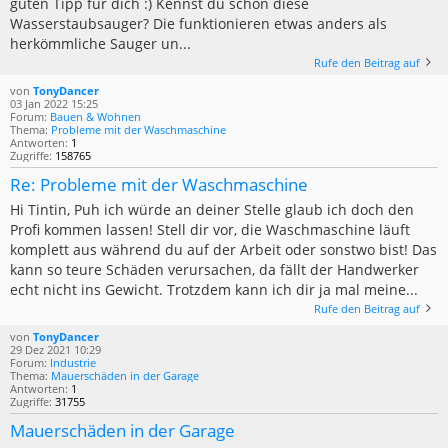
guten Tipp für dich :) Kennst du schon diese
Wasserstaubsauger? Die funktionieren etwas anders als
herkömmliche Sauger un...
Rufe den Beitrag auf
von
TonyDancer
03 Jan 2022 15:25
Forum:
Bauen & Wohnen
Thema:
Probleme mit der Waschmaschine
Antworten:
1
Zugriffe:
158765
Re: Probleme mit der Waschmaschine
Hi Tintin, Puh ich würde an deiner Stelle glaub ich doch den
Profi kommen lassen! Stell dir vor, die Waschmaschine läuft
komplett aus während du auf der Arbeit oder sonstwo bist! Das
kann so teure Schäden verursachen, da fällt der Handwerker
echt nicht ins Gewicht. Trotzdem kann ich dir ja mal meine...
Rufe den Beitrag auf
von
TonyDancer
29 Dez 2021 10:29
Forum:
Industrie
Thema:
Mauerschäden in der Garage
Antworten:
1
Zugriffe:
31755
Mauerschäden in der Garage