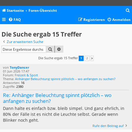
Startseite
Foren-Übersicht
FAQ
Registrieren
Anmelden
c
Die Suche ergab 15 Treffer
Zur erweiterten Suche
SUCHE
ERWEITERTE SUCHE
Die Suche ergab 15 Treffer
1
2
NÄCHSTE
von
TonyDancer
01 Jun 2026 17:47
Forum:
Freizeit & Sport
Thema:
Anhänger Beleuchtung spinnt plötzlich – wo anfangen zu suchen?
Antworten:
16
Zugriffe:
2380
Re: Anhänger Beleuchtung spinnt plötzlich – wo
anfangen zu suchen?
Dann halte es einfach bzw. bleib simpel. Und ganz ehrlich, in
80% der Fälle ist es nicht die Leuchte selbst. Gerade wenn
Blinker noch geht.
Rufe den Beitrag auf