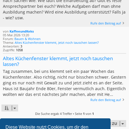
nach Sachen wie: Wie läuft die Einarbeitung ab? Gibt es feste
Ansprechpartner bei euch? Welche Aufgaben darf man ohne
Ausbildung machen? Wird eine Ausbildung unterstützt? Falls ja
- wie? usw.
Rufe den Beitrag auf
von
KaffeeundKeks
05 Mai 2026 13:20
Forum:
Bauen & Wohnen
Thema:
Altes Küchenfenster klemmt, jetzt noch tauschen lassen?
Antworten:
3
Zugriffe:
1058
Altes Küchenfenster klemmt, jetzt noch tauschen
lassen?
Tag zusammen, bei uns klemmt seit ein paar Wochen das
Küchenfenster. Also richtig, nicht nur bisschen schwer. Gestern
ging es nur noch mit Gewalt zu und jetzt zieht es an der Seite.
Haus ist Baujahr Ende 80er, Fenster vermutlich auch. Eigentlich
wollten wir das erst nächstes Jahr machen, aber mit He...
Rufe den Beitrag auf
Die Suche ergab 4 Treffer • Seite
1
von
1
GEHE ZU
Diese Website nutzt Cookies, um dir den