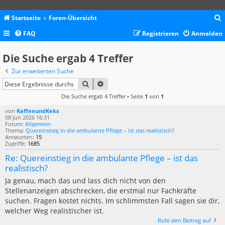
Startseite
Foren-Übersicht
FAQ
Registrieren
Anmelden
c
Die Suche ergab 4 Treffer
Zur erweiterten Suche
SUCHE
ERWEITERTE SUCHE
Die Suche ergab 4 Treffer • Seite
1
von
1
von
KaffeeundKeks
08 Jun 2026 16:31
Forum:
Allgemein
Thema:
Quereinstieg in die ambulante Pflege – ist das realistisch?
Antworten:
15
Zugriffe:
1685
Re: Quereinstieg in die ambulante Pflege – ist das
realistisch?
Ja genau, mach das und lass dich nicht von den
Stellenanzeigen abschrecken, die erstmal nur Fachkräfte
suchen. Fragen kostet nichts. Im schlimmsten Fall sagen sie dir,
welcher Weg realistischer ist.
Rufe den Beitrag auf