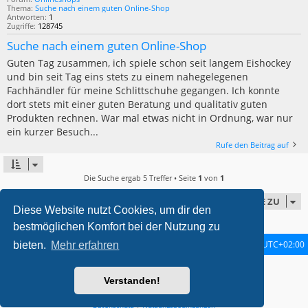
Thema:
Suche nach einem guten Online-Shop
Antworten:
1
Zugriffe:
128745
Suche nach einem guten Online-Shop
Guten Tag zusammen, ich spiele schon seit langem Eishockey
und bin seit Tag eins stets zu einem nahegelegenen
Fachhändler für meine Schlittschuhe gegangen. Ich konnte
dort stets mit einer guten Beratung und qualitativ guten
Produkten rechnen. War mal etwas nicht in Ordnung, war nur
ein kurzer Besuch...
Rufe den Beitrag auf
Die Suche ergab 5 Treffer • Seite
1
von
1
GEHE ZU
Diese Website nutzt Cookies, um dir den
bestmöglichen Komfort bei der Nutzung zu
Startseite
Foren-Übersicht
Alle Zeiten sind
UTC+02:00
bieten.
Mehr erfahren
metrolike style by
Eric Seguin
Updated for phpBB3.2 by
Ian Bradley
Verstanden!
Powered by
phpBB
® Forum Software © phpBB Limited
Deutsche Übersetzung durch
phpBB.de
Datenschutz
|
Nutzungsbedingungen