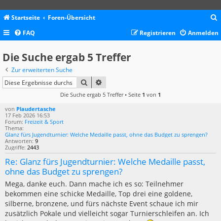
Startseite
Foren-Übersicht
FAQ
Registrieren
Anmelden
c
Die Suche ergab 5 Treffer
Zur erweiterten Suche
SUCHE
ERWEITERTE SUCHE
Die Suche ergab 5 Treffer • Seite
1
von
1
von
Plaudertasche
17 Feb 2026 16:53
Forum:
Freizeit & Sport
Thema:
Glanz fürs Jugendturnier: Welche Medaille passt, ohne das Budget zu sprengen?
Antworten:
9
Zugriffe:
2443
Re: Glanz fürs Jugendturnier: Welche Medaille passt,
ohne das Budget zu sprengen?
Mega, danke euch. Dann mache ich es so: Teilnehmer
bekommen eine schicke Medaille, Top drei eine goldene,
silberne, bronzene, und fürs nächste Event schaue ich mir
zusätzlich Pokale und vielleicht sogar Turnierschleifen an. Ich