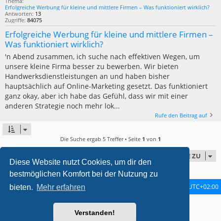
Thema:
Erfolgreiche Werbung für kleine und mittlere Firmen – Was funktioniert wirklich?
Antworten:
13
Zugriffe:
84075
Erfolgreiche Werbung für kleine und mittlere Firmen –
Was funktioniert wirklich?
'n Abend zusammen, ich suche nach effektiven Wegen, um
unsere kleine Firma besser zu bewerben. Wir bieten
Handwerksdienstleistungen an und haben bisher
hauptsächlich auf Online-Marketing gesetzt. Das funktioniert
ganz okay, aber ich habe das Gefühl, dass wir mit einer
anderen Strategie noch mehr lok...
Rufe den Beitrag auf
Die Suche ergab 5 Treffer • Seite
1
von
1
GEHE ZU
Diese Website nutzt Cookies, um dir den
bestmöglichen Komfort bei der Nutzung zu
Startseite
Foren-Übersicht
Alle Zeiten sind
UTC+02:00
bieten.
Mehr erfahren
metrolike style by
Eric Seguin
Updated for phpBB3.2 by
Ian Bradley
Verstanden!
Powered by
phpBB
® Forum Software © phpBB Limited