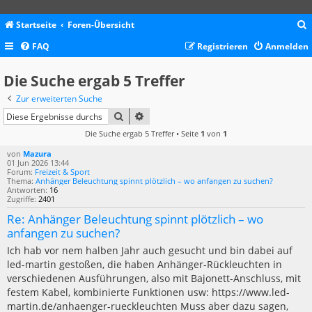
Startseite
Foren-Übersicht
FAQ
Registrieren
Anmelden
c
Die Suche ergab 5 Treffer
Zur erweiterten Suche
SUCHE
ERWEITERTE SUCHE
Die Suche ergab 5 Treffer • Seite
1
von
1
von
Mazura
01 Jun 2026 13:44
Forum:
Freizeit & Sport
Thema:
Anhänger Beleuchtung spinnt plötzlich – wo anfangen zu suchen?
Antworten:
16
Zugriffe:
2401
Re: Anhänger Beleuchtung spinnt plötzlich – wo
anfangen zu suchen?
Ich hab vor nem halben Jahr auch gesucht und bin dabei auf
led-martin gestoßen, die haben Anhänger-Rückleuchten in
verschiedenen Ausführungen, also mit Bajonett-Anschluss, mit
festem Kabel, kombinierte Funktionen usw: https://www.led-
martin.de/anhaenger-rueckleuchten Muss aber dazu sagen,