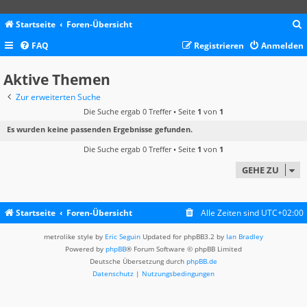
Startseite
Foren-Übersicht
FAQ
Registrieren
Anmelden
c
Aktive Themen
Zur erweiterten Suche
Die Suche ergab 0 Treffer • Seite
1
von
1
Es wurden keine passenden Ergebnisse gefunden.
Die Suche ergab 0 Treffer • Seite
1
von
1
GEHE ZU
Startseite
Foren-Übersicht
Alle Zeiten sind
UTC+02:00
metrolike style by
Eric Seguin
Updated for phpBB3.2 by
Ian Bradley
Powered by
phpBB
® Forum Software © phpBB Limited
Deutsche Übersetzung durch
phpBB.de
Datenschutz
|
Nutzungsbedingungen