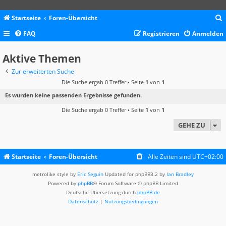
Startseite
Foren-Übersicht
FAQ
Registrieren
Anmelden
c
Aktive Themen
Zur erweiterten Suche
Die Suche ergab 0 Treffer • Seite
1
von
1
Es wurden keine passenden Ergebnisse gefunden.
Die Suche ergab 0 Treffer • Seite
1
von
1
GEHE ZU
Startseite
Foren-Übersicht
Alle Zeiten sind
UTC+02:00
metrolike style by
Eric Seguin
Updated for phpBB3.2 by
Ian Bradley
Powered by
phpBB
® Forum Software © phpBB Limited
Deutsche Übersetzung durch
phpBB.de
Datenschutz
|
Nutzungsbedingungen