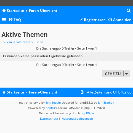
Startseite
Foren-Übersicht
FAQ
Registrieren
Anmelden
c
Aktive Themen
Zur erweiterten Suche
Die Suche ergab 0 Treffer • Seite
1
von
1
Es wurden keine passenden Ergebnisse gefunden.
Die Suche ergab 0 Treffer • Seite
1
von
1
GEHE ZU
Startseite
Foren-Übersicht
Alle Zeiten sind
UTC+02:00
metrolike style by
Eric Seguin
Updated for phpBB3.2 by
Ian Bradley
Powered by
phpBB
® Forum Software © phpBB Limited
Deutsche Übersetzung durch
phpBB.de
Datenschutz
|
Nutzungsbedingungen