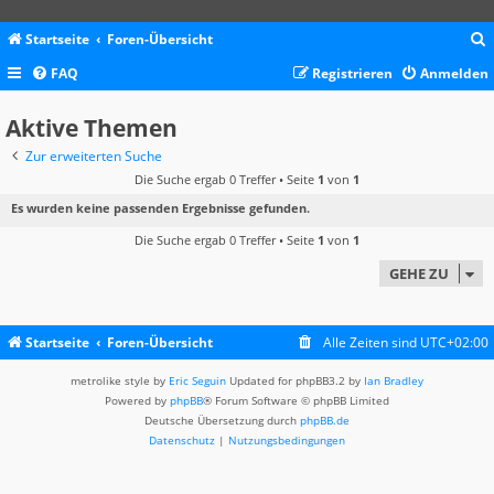
Startseite
Foren-Übersicht
FAQ
Registrieren
Anmelden
c
Aktive Themen
Zur erweiterten Suche
Die Suche ergab 0 Treffer • Seite
1
von
1
Es wurden keine passenden Ergebnisse gefunden.
Die Suche ergab 0 Treffer • Seite
1
von
1
GEHE ZU
Startseite
Foren-Übersicht
Alle Zeiten sind
UTC+02:00
metrolike style by
Eric Seguin
Updated for phpBB3.2 by
Ian Bradley
Powered by
phpBB
® Forum Software © phpBB Limited
Deutsche Übersetzung durch
phpBB.de
Datenschutz
|
Nutzungsbedingungen