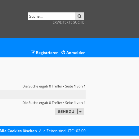
SUCHE
ERWEITERTE SUCHE
Registrieren
Anmelden
Die Suche ergab 0 Treffer • Seite
1
von
1
Die Suche ergab 0 Treffer • Seite
1
von
1
GEHE ZU
Alle Cookies löschen
Alle Zeiten sind
UTC+02:00