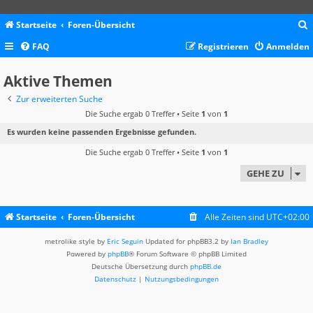
Startseite
Foren-Übersicht
FAQ
Registrieren
Anmelden
c
Aktive Themen
Zur erweiterten Suche
Die Suche ergab 0 Treffer • Seite
1
von
1
Es wurden keine passenden Ergebnisse gefunden.
Die Suche ergab 0 Treffer • Seite
1
von
1
GEHE ZU
Startseite
Foren-Übersicht
Alle Zeiten sind
UTC+02:00
metrolike style by
Eric Seguin
Updated for phpBB3.2 by
Ian Bradley
Powered by
phpBB
® Forum Software © phpBB Limited
Deutsche Übersetzung durch
phpBB.de
Datenschutz
|
Nutzungsbedingungen