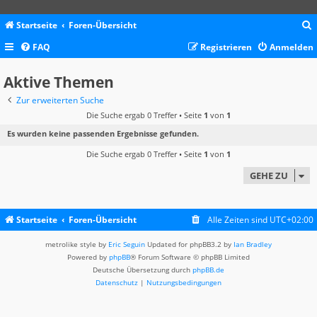
Startseite
Foren-Übersicht
FAQ
Registrieren
Anmelden
c
Aktive Themen
Zur erweiterten Suche
Die Suche ergab 0 Treffer • Seite
1
von
1
Es wurden keine passenden Ergebnisse gefunden.
Die Suche ergab 0 Treffer • Seite
1
von
1
GEHE ZU
Startseite
Foren-Übersicht
Alle Zeiten sind
UTC+02:00
metrolike style by
Eric Seguin
Updated for phpBB3.2 by
Ian Bradley
Powered by
phpBB
® Forum Software © phpBB Limited
Deutsche Übersetzung durch
phpBB.de
Datenschutz
|
Nutzungsbedingungen