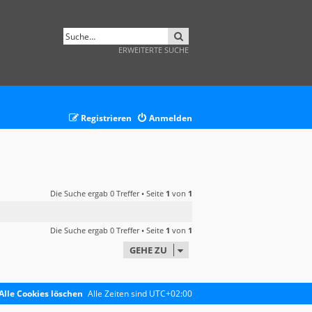
SUCHE
ERWEITERTE SUCHE
Registrieren
Anmelden
Die Suche ergab 0 Treffer • Seite
1
von
1
Die Suche ergab 0 Treffer • Seite
1
von
1
GEHE ZU
Alle Cookies löschen
Alle Zeiten sind
UTC+02:00