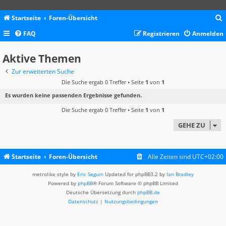
Startseite
Foren-Übersicht
FAQ
Registrieren
Anmelden
c
Aktive Themen
Zur erweiterten Suche
Die Suche ergab 0 Treffer • Seite
1
von
1
Es wurden keine passenden Ergebnisse gefunden.
Die Suche ergab 0 Treffer • Seite
1
von
1
GEHE ZU
Startseite
Foren-Übersicht
Alle Zeiten sind
UTC+02:00
metrolike style by
Eric Seguin
Updated for phpBB3.2 by
Ian Bradley
Powered by
phpBB
® Forum Software © phpBB Limited
Deutsche Übersetzung durch
phpBB.de
Datenschutz
|
Nutzungsbedingungen