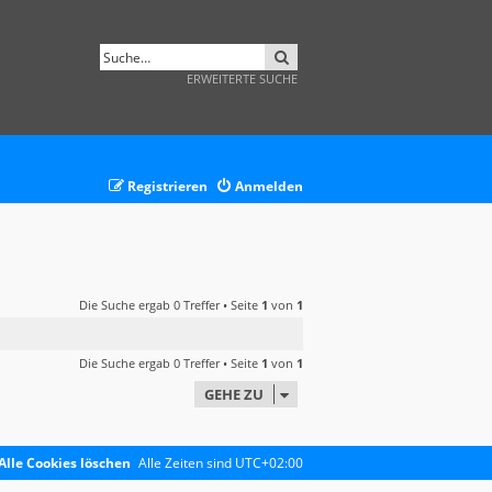
SUCHE
ERWEITERTE SUCHE
Registrieren
Anmelden
Die Suche ergab 0 Treffer • Seite
1
von
1
Die Suche ergab 0 Treffer • Seite
1
von
1
GEHE ZU
Alle Cookies löschen
Alle Zeiten sind
UTC+02:00