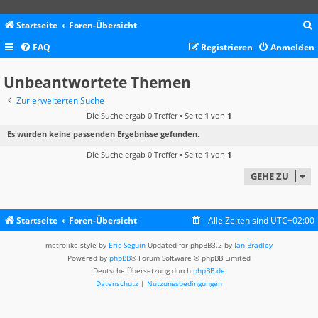
Startseite
Foren-Übersicht
FAQ
Registrieren
Anmelden
c
Unbeantwortete Themen
Zur erweiterten Suche
Die Suche ergab 0 Treffer • Seite
1
von
1
Es wurden keine passenden Ergebnisse gefunden.
Die Suche ergab 0 Treffer • Seite
1
von
1
GEHE ZU
Startseite
Foren-Übersicht
Alle Zeiten sind
UTC+02:00
metrolike style by
Eric Seguin
Updated for phpBB3.2 by
Ian Bradley
Powered by
phpBB
® Forum Software © phpBB Limited
Deutsche Übersetzung durch
phpBB.de
Datenschutz
|
Nutzungsbedingungen