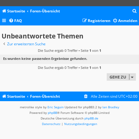
Startseite
Foren-Übersicht
FAQ
Registrieren
Anmelden
c
Unbeantwortete Themen
Zur erweiterten Suche
Die Suche ergab 0 Treffer • Seite
1
von
1
Es wurden keine passenden Ergebnisse gefunden.
Die Suche ergab 0 Treffer • Seite
1
von
1
GEHE ZU
Startseite
Foren-Übersicht
Alle Zeiten sind
UTC+02:00
metrolike style by
Eric Seguin
Updated for phpBB3.2 by
Ian Bradley
Powered by
phpBB
® Forum Software © phpBB Limited
Deutsche Übersetzung durch
phpBB.de
Datenschutz
|
Nutzungsbedingungen