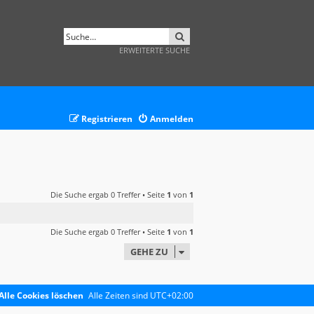
SUCHE
ERWEITERTE SUCHE
Registrieren
Anmelden
Die Suche ergab 0 Treffer • Seite
1
von
1
Die Suche ergab 0 Treffer • Seite
1
von
1
GEHE ZU
Alle Cookies löschen
Alle Zeiten sind
UTC+02:00