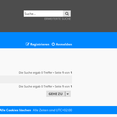
SUCHE
ERWEITERTE SUCHE
Registrieren
Anmelden
Die Suche ergab 0 Treffer • Seite
1
von
1
Die Suche ergab 0 Treffer • Seite
1
von
1
GEHE ZU
Alle Cookies löschen
Alle Zeiten sind
UTC+02:00