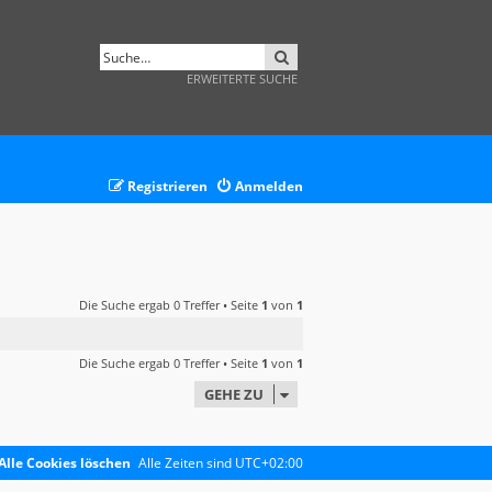
SUCHE
ERWEITERTE SUCHE
Registrieren
Anmelden
Die Suche ergab 0 Treffer • Seite
1
von
1
Die Suche ergab 0 Treffer • Seite
1
von
1
GEHE ZU
Alle Cookies löschen
Alle Zeiten sind
UTC+02:00