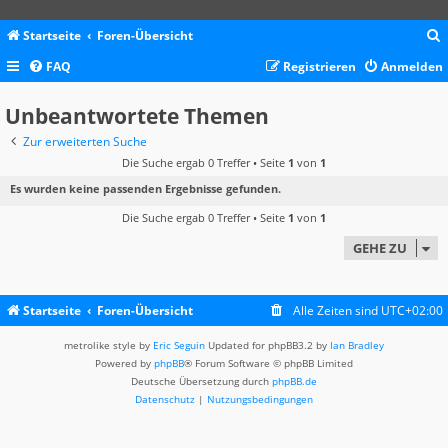
Startseite
Foren-Übersicht
FAQ
Registrieren
Anmelden
c
Unbeantwortete Themen
Zur erweiterten Suche
Die Suche ergab 0 Treffer • Seite
1
von
1
Es wurden keine passenden Ergebnisse gefunden.
Die Suche ergab 0 Treffer • Seite
1
von
1
GEHE ZU
Startseite
Foren-Übersicht
Alle Zeiten sind
UTC+02:00
metrolike style by
Eric Seguin
Updated for phpBB3.2 by
Ian Bradley
Powered by
phpBB
® Forum Software © phpBB Limited
Deutsche Übersetzung durch
phpBB.de
Datenschutz
|
Nutzungsbedingungen