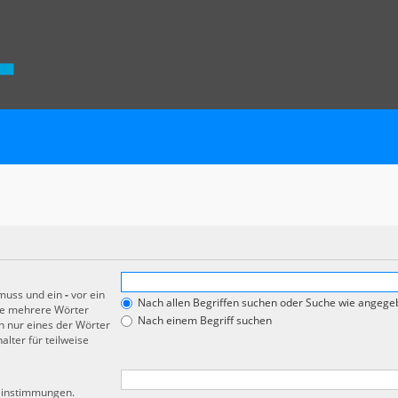
 muss und ein
-
vor ein
Nach allen Begriffen suchen oder Suche wie angeg
de mehrere Wörter
Nach einem Begriff suchen
 nur eines der Wörter
lter für teilweise
reinstimmungen.