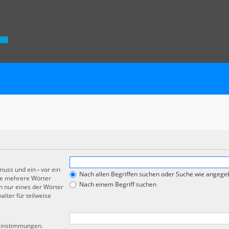
 muss und ein
-
vor ein
Nach allen Begriffen suchen oder Suche wie angeg
de mehrere Wörter
Nach einem Begriff suchen
 nur eines der Wörter
lter für teilweise
reinstimmungen.