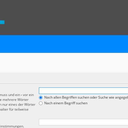
 muss und ein
-
vor ein
Nach allen Begriffen suchen oder Suche wie angeg
de mehrere Wörter
Nach einem Begriff suchen
 nur eines der Wörter
lter für teilweise
reinstimmungen.