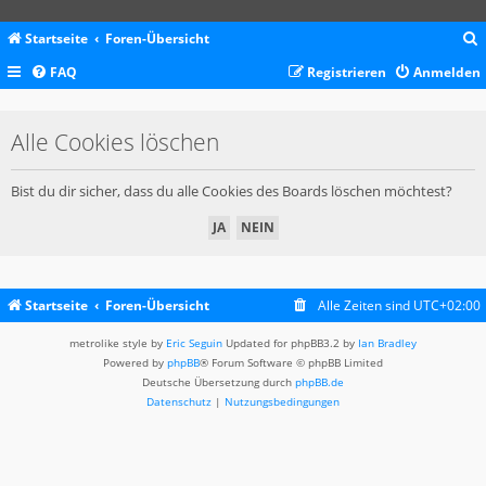
Startseite
Foren-Übersicht
FAQ
Registrieren
Anmelden
c
Alle Cookies löschen
Bist du dir sicher, dass du alle Cookies des Boards löschen möchtest?
Startseite
Foren-Übersicht
Alle Zeiten sind
UTC+02:00
metrolike style by
Eric Seguin
Updated for phpBB3.2 by
Ian Bradley
Powered by
phpBB
® Forum Software © phpBB Limited
Deutsche Übersetzung durch
phpBB.de
Datenschutz
|
Nutzungsbedingungen