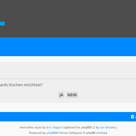
Boards löschen möchtest?
metrolike style by
Eric Seguin
Updated for phpBB3.2 by
Ian Bradley
Powered by
phpBB
® Forum Software © phpBB Limited