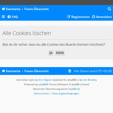
Startseite
Foren-Übersicht
FAQ
Registrieren
Anmelden
c
Alle Cookies löschen
Bist du dir sicher, dass du alle Cookies des Boards löschen möchtest?
Startseite
Foren-Übersicht
Alle Zeiten sind
UTC+02:00
metrolike style by
Eric Seguin
Updated for phpBB3.2 by
Ian Bradley
Powered by
phpBB
® Forum Software © phpBB Limited
Deutsche Übersetzung durch
phpBB.de
Datenschutz
|
Nutzungsbedingungen