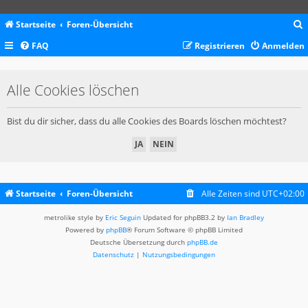
Startseite
Foren-Übersicht
FAQ
Registrieren
Anmelden
c
Alle Cookies löschen
Bist du dir sicher, dass du alle Cookies des Boards löschen möchtest?
Startseite
Foren-Übersicht
Alle Zeiten sind
UTC+02:00
metrolike style by
Eric Seguin
Updated for phpBB3.2 by
Ian Bradley
Powered by
phpBB
® Forum Software © phpBB Limited
Deutsche Übersetzung durch
phpBB.de
Datenschutz
|
Nutzungsbedingungen