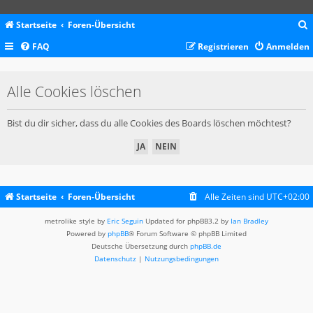
Startseite
Foren-Übersicht
FAQ
Registrieren
Anmelden
c
Alle Cookies löschen
Bist du dir sicher, dass du alle Cookies des Boards löschen möchtest?
Startseite
Foren-Übersicht
Alle Zeiten sind
UTC+02:00
metrolike style by
Eric Seguin
Updated for phpBB3.2 by
Ian Bradley
Powered by
phpBB
® Forum Software © phpBB Limited
Deutsche Übersetzung durch
phpBB.de
Datenschutz
|
Nutzungsbedingungen