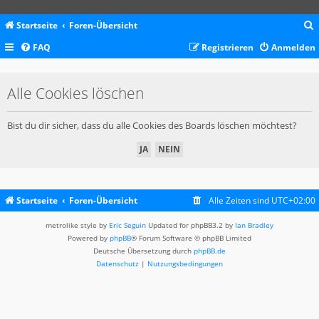
Startseite
Foren-Übersicht
FAQ
Registrieren
Anmelden
c
Alle Cookies löschen
Bist du dir sicher, dass du alle Cookies des Boards löschen möchtest?
Startseite
Foren-Übersicht
Alle Zeiten sind
UTC+02:00
metrolike style by
Eric Seguin
Updated for phpBB3.2 by
Ian Bradley
Powered by
phpBB
® Forum Software © phpBB Limited
Deutsche Übersetzung durch
phpBB.de
Datenschutz
|
Nutzungsbedingungen