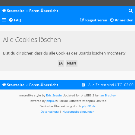
Startseite
Foren-Übersicht
FAQ
Registrieren
Anmelden
c
Alle Cookies löschen
Bist du dir sicher, dass du alle Cookies des Boards löschen möchtest?
Startseite
Foren-Übersicht
Alle Zeiten sind
UTC+02:00
metrolike style by
Eric Seguin
Updated for phpBB3.2 by
Ian Bradley
Powered by
phpBB
® Forum Software © phpBB Limited
Deutsche Übersetzung durch
phpBB.de
Datenschutz
|
Nutzungsbedingungen