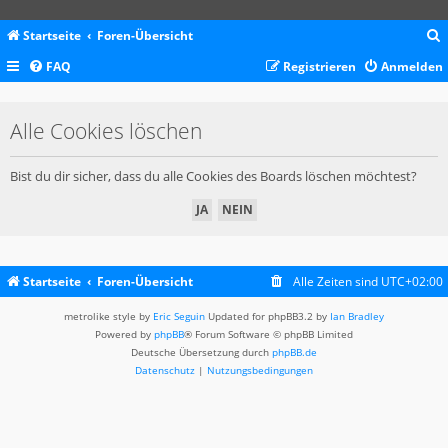
Startseite
Foren-Übersicht
FAQ
Registrieren
Anmelden
c
Alle Cookies löschen
Bist du dir sicher, dass du alle Cookies des Boards löschen möchtest?
Startseite
Foren-Übersicht
Alle Zeiten sind
UTC+02:00
metrolike style by
Eric Seguin
Updated for phpBB3.2 by
Ian Bradley
Powered by
phpBB
® Forum Software © phpBB Limited
Deutsche Übersetzung durch
phpBB.de
Datenschutz
|
Nutzungsbedingungen