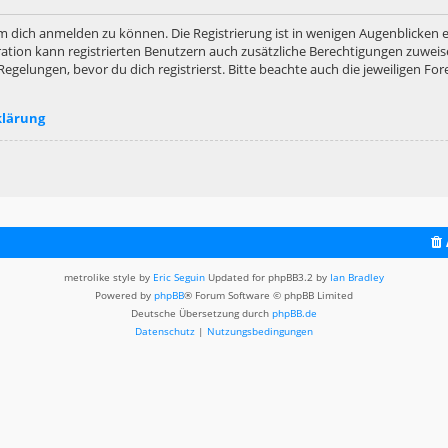
m dich anmelden zu können. Die Registrierung ist in wenigen Augenblicken er
ation kann registrierten Benutzern auch zusätzliche Berechtigungen zuweis
lungen, bevor du dich registrierst. Bitte beachte auch die jeweiligen For
klärung
metrolike style by
Eric Seguin
Updated for phpBB3.2 by
Ian Bradley
Powered by
phpBB
® Forum Software © phpBB Limited
Deutsche Übersetzung durch
phpBB.de
Datenschutz
|
Nutzungsbedingungen