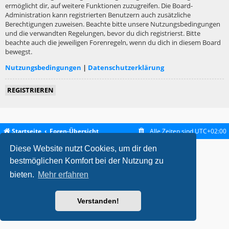
ermöglicht dir, auf weitere Funktionen zuzugreifen. Die Board-
Administration kann registrierten Benutzern auch zusätzliche
Berechtigungen zuweisen. Beachte bitte unsere Nutzungsbedingungen
und die verwandten Regelungen, bevor du dich registrierst. Bitte
beachte auch die jeweiligen Forenregeln, wenn du dich in diesem Board
bewegst.
Nutzungsbedingungen
|
Datenschutzerklärung
REGISTRIEREN
Startseite
Foren-Übersicht
Alle Zeiten sind
UTC+02:00
Diese Website nutzt Cookies, um dir den
metrolike style by
Eric Seguin
Updated for phpBB3.2 by
Ian Bradley
Powered by
phpBB
® Forum Software © phpBB Limited
bestmöglichen Komfort bei der Nutzung zu
Deutsche Übersetzung durch
phpBB.de
bieten.
Mehr erfahren
Datenschutz
|
Nutzungsbedingungen
Verstanden!