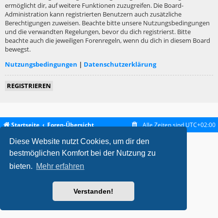
ermöglicht dir, auf weitere Funktionen zuzugreifen. Die Board-
Administration kann registrierten Benutzern auch zusätzliche
Berechtigungen zuweisen. Beachte bitte unsere Nutzungsbedingungen
und die verwandten Regelungen, bevor du dich registrierst. Bitte
beachte auch die jeweiligen Forenregeln, wenn du dich in diesem Board
bewegst.
Nutzungsbedingungen
|
Datenschutzerklärung
REGISTRIEREN
Startseite
Foren-Übersicht
Alle Zeiten sind
UTC+02:00
Diese Website nutzt Cookies, um dir den
metrolike style by
Eric Seguin
Updated for phpBB3.2 by
Ian Bradley
Powered by
phpBB
® Forum Software © phpBB Limited
bestmöglichen Komfort bei der Nutzung zu
Deutsche Übersetzung durch
phpBB.de
bieten.
Mehr erfahren
Datenschutz
|
Nutzungsbedingungen
Verstanden!