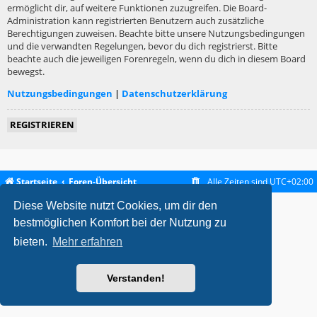
ermöglicht dir, auf weitere Funktionen zuzugreifen. Die Board-
Administration kann registrierten Benutzern auch zusätzliche
Berechtigungen zuweisen. Beachte bitte unsere Nutzungsbedingungen
und die verwandten Regelungen, bevor du dich registrierst. Bitte
beachte auch die jeweiligen Forenregeln, wenn du dich in diesem Board
bewegst.
Nutzungsbedingungen
|
Datenschutzerklärung
REGISTRIEREN
Startseite
Foren-Übersicht
Alle Zeiten sind
UTC+02:00
Diese Website nutzt Cookies, um dir den
metrolike style by
Eric Seguin
Updated for phpBB3.2 by
Ian Bradley
Powered by
phpBB
® Forum Software © phpBB Limited
bestmöglichen Komfort bei der Nutzung zu
Deutsche Übersetzung durch
phpBB.de
bieten.
Mehr erfahren
Datenschutz
|
Nutzungsbedingungen
Verstanden!