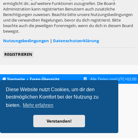
ermöglicht dir, auf weitere Funktionen zuzugreifen. Die Board-
Administration kann registrierten Benutzern auch zusätzliche
Berechtigungen zuweisen. Beachte bitte unsere Nutzungsbedingungen
und die verwandten Regelungen, bevor du dich registrierst. Bitte
beachte auch die jeweiligen Forenregeln, wenn du dich in diesem Board
bewegst.
Nutzungsbedingungen
|
Datenschutzerklärung
REGISTRIEREN
Startseite
Foren-Übersicht
Alle Zeiten sind
UTC+02:00
Diese Website nutzt Cookies, um dir den
metrolike style by
Eric Seguin
Updated for phpBB3.2 by
Ian Bradley
Powered by
phpBB
® Forum Software © phpBB Limited
bestmöglichen Komfort bei der Nutzung zu
Deutsche Übersetzung durch
phpBB.de
bieten.
Mehr erfahren
Datenschutz
|
Nutzungsbedingungen
Verstanden!