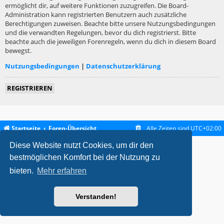
ermöglicht dir, auf weitere Funktionen zuzugreifen. Die Board-
Administration kann registrierten Benutzern auch zusätzliche
Berechtigungen zuweisen. Beachte bitte unsere Nutzungsbedingungen
und die verwandten Regelungen, bevor du dich registrierst. Bitte
beachte auch die jeweiligen Forenregeln, wenn du dich in diesem Board
bewegst.
Nutzungsbedingungen
|
Datenschutzerklärung
REGISTRIEREN
Startseite
Foren-Übersicht
Alle Zeiten sind
UTC+02:00
Diese Website nutzt Cookies, um dir den
metrolike style by
Eric Seguin
Updated for phpBB3.2 by
Ian Bradley
Powered by
phpBB
® Forum Software © phpBB Limited
bestmöglichen Komfort bei der Nutzung zu
Deutsche Übersetzung durch
phpBB.de
bieten.
Mehr erfahren
Datenschutz
|
Nutzungsbedingungen
Verstanden!