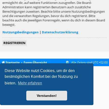
ermöglicht dir, auf weitere Funktionen zuzugreifen. Die Board-
Administration kann registrierten Benutzern auch zusätzliche
Berechtigungen zuweisen. Beachte bitte unsere Nutzungsbedingungen
und die verwandten Regelungen, bevor du dich registrierst. Bitte
beachte auch die jeweiligen Forenregeln, wenn du dich in diesem Board
bewegst.
Nutzungsbedingungen
|
Datenschutzerklärung
REGISTRIEREN
Startseite
Foren-Übersicht
Alle Zeiten sind
UTC+02:00
Diese Website nutzt Cookies, um dir den
metrolike style by
Eric Seguin
Updated for phpBB3.2 by
Ian Bradley
Powered by
phpBB
® Forum Software © phpBB Limited
bestmöglichen Komfort bei der Nutzung zu
Deutsche Übersetzung durch
phpBB.de
bieten.
Mehr erfahren
Datenschutz
|
Nutzungsbedingungen
Verstanden!