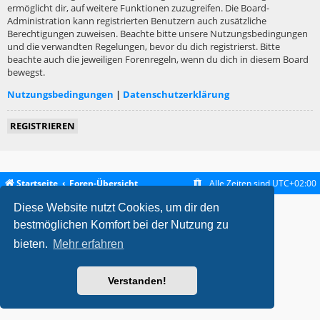
ermöglicht dir, auf weitere Funktionen zuzugreifen. Die Board-
Administration kann registrierten Benutzern auch zusätzliche
Berechtigungen zuweisen. Beachte bitte unsere Nutzungsbedingungen
und die verwandten Regelungen, bevor du dich registrierst. Bitte
beachte auch die jeweiligen Forenregeln, wenn du dich in diesem Board
bewegst.
Nutzungsbedingungen
|
Datenschutzerklärung
REGISTRIEREN
Startseite
Foren-Übersicht
Alle Zeiten sind
UTC+02:00
Diese Website nutzt Cookies, um dir den
metrolike style by
Eric Seguin
Updated for phpBB3.2 by
Ian Bradley
Powered by
phpBB
® Forum Software © phpBB Limited
bestmöglichen Komfort bei der Nutzung zu
Deutsche Übersetzung durch
phpBB.de
bieten.
Mehr erfahren
Datenschutz
|
Nutzungsbedingungen
Verstanden!